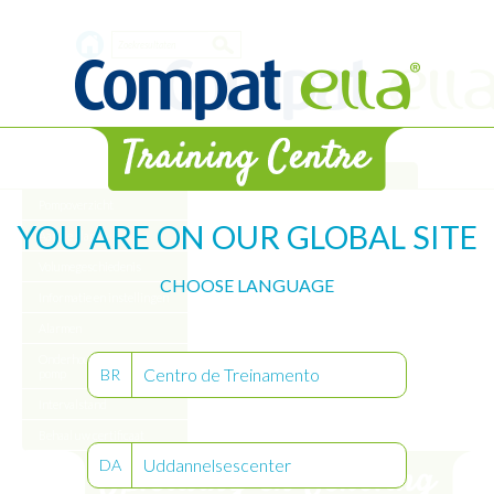
Skip
Search
to
main
form
content
Bibliotheek
Pompoverzicht
YOU ARE ON OUR GLOBAL SITE
Aan de slag
Volumegeschiedenis
CHOOSE LANGUAGE
Informatie en instellingen
Alarmen
Onderhouden van de
Centro de Treinamento
BR
pomp
Intervalstand
Behaal uw certificaat
Uddannelsescenter
DA