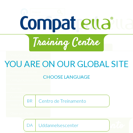
Skip
Search
to
main
form
content
Biblioteca
Visão Geral da bomba
YOU ARE ON OUR GLOBAL SITE
Vamos começar
Histórico do volume
CHOOSE LANGUAGE
Configurações do usuário
Alarmes
Cuidados com a bomba
Centro de Treinamento
BR
Modo Intermitente
Obter certificado
Uddannelsescenter
DA