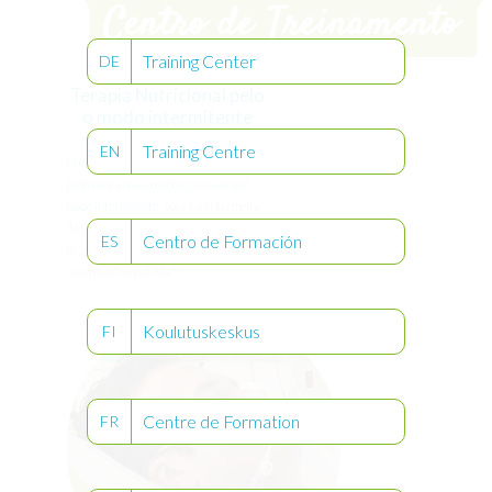
Training Center
DE
Terapia Nutricional pelo
o modo intermitente
Training Centre
EN
Esta seção é destinada apenas a
profissionais avançados que usarão o
modo intermitente.
Você é o enfermeiro
do Lucas e ele precisa iniciar um
Centro de Formación
ES
programa de nutrição intermitente
®
usando a Compat Ella
.
Koulutuskeskus
FI
Centre de Formation
FR