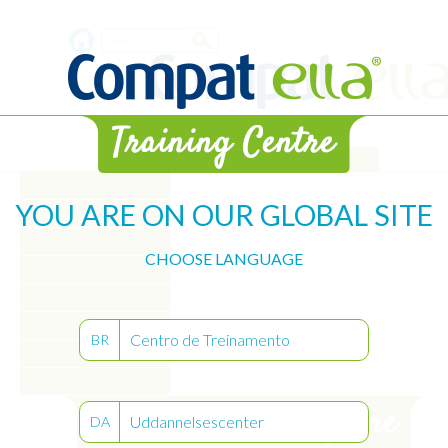
Skip
Search
to
main
form
content
Archivio
Panoramica della pompa
YOU ARE ON OUR GLOBAL SITE
Introduzione
Cronologia dei volumi
CHOOSE LANGUAGE
Impostazioni
Allarmi
Cura della pompa
Centro de Treinamento
BR
Modalità "a intervalli"
Certificazione
Uddannelsescenter
DA