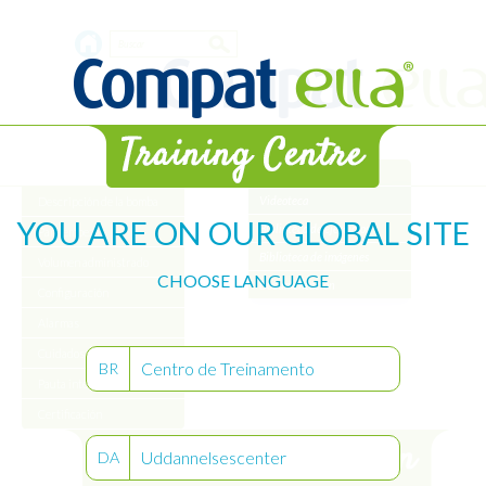
Skip
Search
to
main
form
content
Biblioteca
Videoteca
Descripción de la bomba
YOU ARE ON OUR GLOBAL SITE
Biblioteca de ejercicios
Para empezar
Biblioteca de imágenes
Volumen administrado
CHOOSE LANGUAGE
Documentación
Configuración
Alarmas
Cuidados de la bomba
Centro de Treinamento
BR
Pauta intermitente
Certificación
Uddannelsescenter
DA