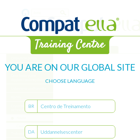
Skip
Search
to
main
form
content
Biblioteka
Omówienie pompy
YOU ARE ON OUR GLOBAL SITE
Rozpoczęcie
Dane historyczne
objętości podanej diety
CHOOSE LANGUAGE
Ustawienia użytkownika
Alarmy
Centro de Treinamento
BR
Czyszczenie obsługa
techniczna pompy
Nauka
Ćwiczenie
Uddannelsescenter
DA
Tryb podaży przerywanej