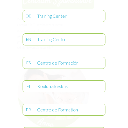
Training Center
DE
Wyjaśnij Annie jak używać pompy
®
Compat Ella
. Po zakończeniu testu
otrzymasz certyfikat poświadczający
ukończenie ćwiczeń praktycznych w
Training Centre
EN
postaci 6 zadań w Centrum
®
szkoleniowym Compat Ella
Centro de Formación
ES
Koulutuskeskus
FI
Centre de Formation
FR