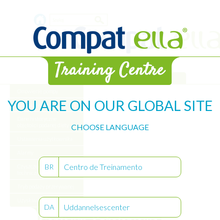
Skip
Search
to
main
form
content
Biblioteka
Omówienie pompy
YOU ARE ON OUR GLOBAL SITE
Rozpoczęcie
Dane historyczne
objętości podanej diety
CHOOSE LANGUAGE
Ustawienia użytkownika
Alarmy
Centro de Treinamento
BR
Czyszczenie obsługa
techniczna pompy
Tryb podaży przerywanej
Uzyskiwanie certyfikatu
Uddannelsescenter
DA