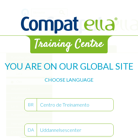
Skip
Search
to
main
form
content
Bibliotek
Pumpöversikt
YOU ARE ON OUR GLOBAL SITE
Komma igång
Lära
CHOOSE LANGUAGE
Öva
Volymhistorik
Inställningar
Centro de Treinamento
BR
Larm
Pumpskötsel
Intervalläge
Uddannelsescenter
DA
Certifiering