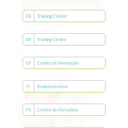
Training Center
DE
Komma igång med
Compat Ella
®
Training Centre
EN
Förklara för Anna hur hon sätter på och
®
stänger av Compat Ella
, hur hon fyller
aggregatet och startar den
nutritionsbehandling som hennes läkare
Centro de Formación
ES
har ordinerat.
Koulutuskeskus
FI
Centre de Formation
FR