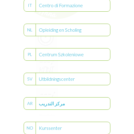
Centro di Formazione
IT
Opleiding en Scholing
NL
Centrum Szkoleniowe
PL
På/av
Utbildningscenter
SV
Utan
målvolym
مركز التدريب
AR
Med
målvolym
Kurssenter
NO