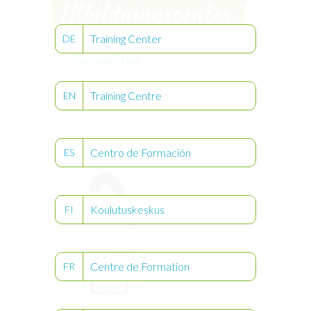
Training Center
DE
Pumpskötsel
®
Visste du att Compat Ella
kan tvättas
Training Centre
EN
under rinnande vatten och bara behöver
service vart 5:e år?
? Öppna ämnena
nedan för att lära dig mer om
pumpskötsel.
Centro de Formación
ES
Koulutuskeskus
FI
Rengöring
Centre de Formation
FR