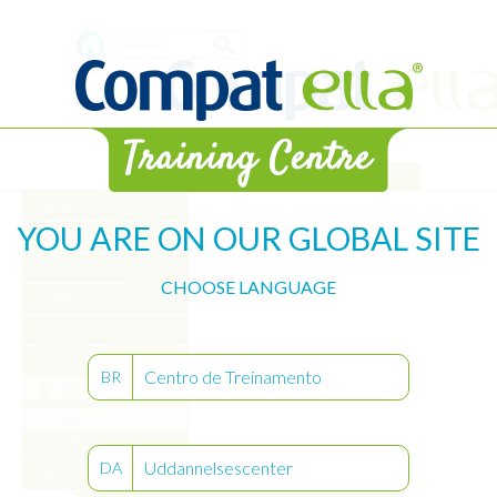
Skip
Search
to
main
form
content
Bibliotek
Pumpöversikt
YOU ARE ON OUR GLOBAL SITE
Komma igång
Volymhistorik
CHOOSE LANGUAGE
Inställningar
Larm
Pumpskötsel
Centro de Treinamento
BR
Lära
Öva
Intervalläge
Uddannelsescenter
DA
Certifiering