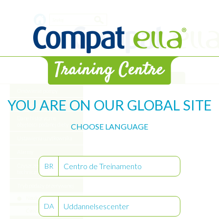
Skip
Search
to
main
form
content
Biblioteka
Omówienie pompy
YOU ARE ON OUR GLOBAL SITE
Rozpoczęcie
Dane historyczne
objętości podanej diety
CHOOSE LANGUAGE
Ustawienia użytkownika
Alarmy
Centro de Treinamento
BR
Czyszczenie obsługa
techniczna pompy
Tryb podaży przerywanej
Nauka
Uddannelsescenter
DA
Ćwiczenie