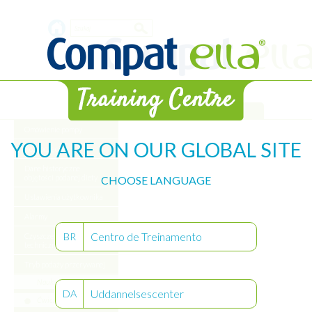
Skip
Search
to
main
form
content
Biblioteka
Omówienie pompy
YOU ARE ON OUR GLOBAL SITE
Rozpoczęcie
Dane historyczne
objętości podanej diety
CHOOSE LANGUAGE
Ustawienia użytkownika
Alarmy
Centro de Treinamento
BR
Czyszczenie obsługa
techniczna pompy
Tryb podaży przerywanej
Nauka
Uddannelsescenter
DA
Ćwiczenie